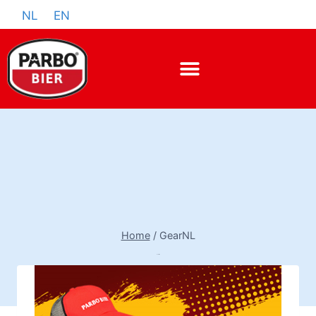
NL
EN
Home
/
GearNL
GearNL