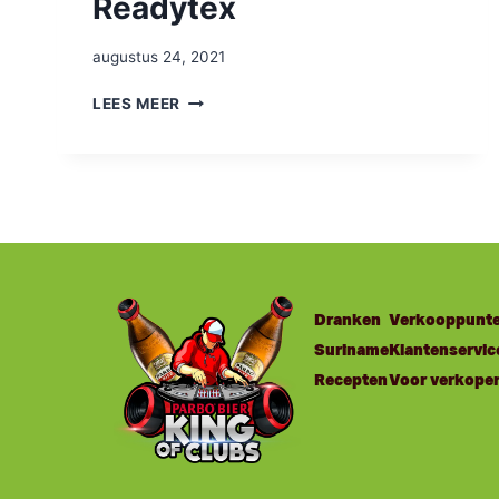
Readytex
augustus 24, 2021
LEES MEER
Dranken
Verkooppunt
Suriname
Klantenservic
Recepten
Voor verkope