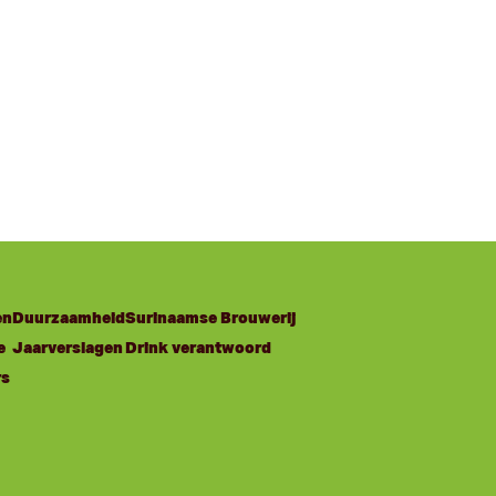
en
Duurzaamheid
Surinaamse Brouwerij
e
Jaarverslagen
Drink verantwoord
rs