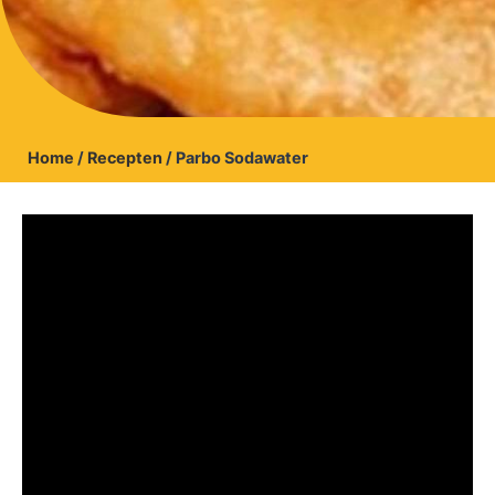
Home
/
Recepten
/
Parbo Sodawater