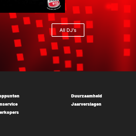
All DJ's
oppunten
Duurzaamheid
nservice
Jaarverslagen
verkopers