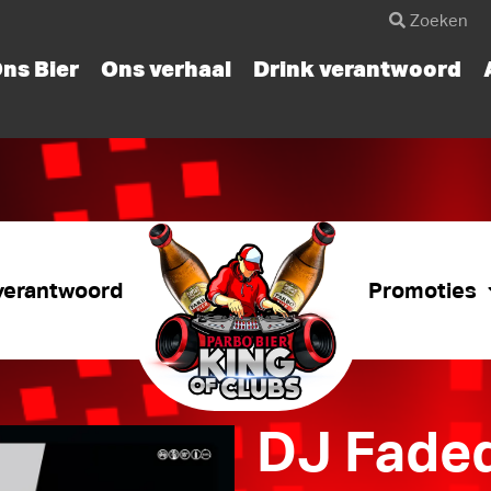
ns Bier
Ons verhaal
Drink verantwoord
verantwoord
Promoties
DJ Fade