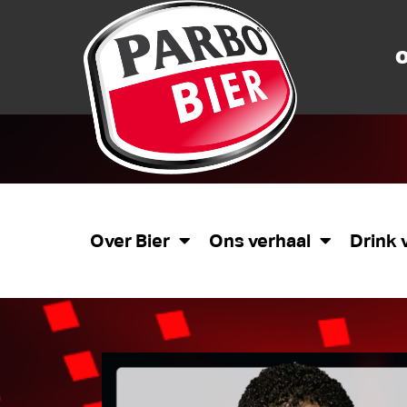
O
Over Bier
Ons verhaal
Drink 