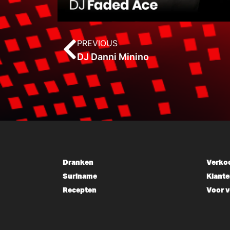
PREVIOUS
DJ Danni Minino
Dranken
Verko
Suriname
Klante
Recepten
Voor 