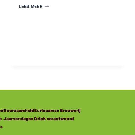
LEES MEER
en
Duurzaamheid
Surinaamse Brouwerij
e
Jaarverslagen
Drink verantwoord
rs